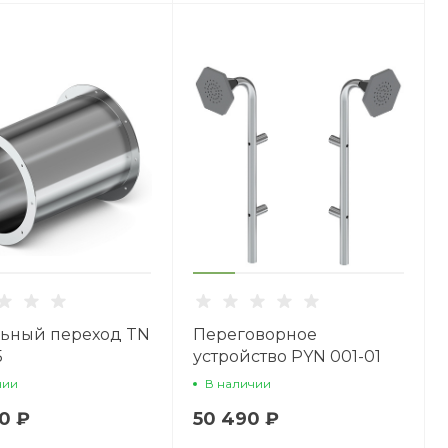
ьный переход TN
Переговорное
5
устройство PYN 001-01
чии
В наличии
0 ₽
50 490 ₽