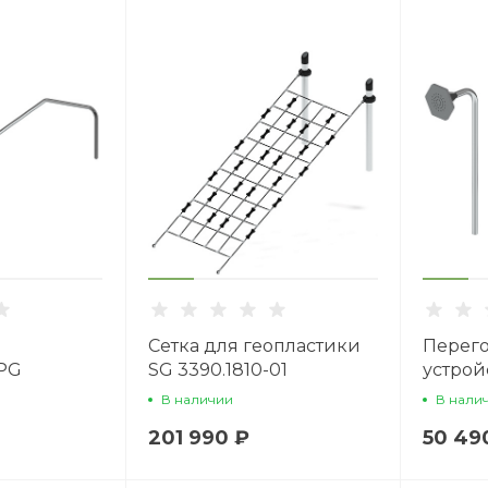
Сетка для геопластики
Перег
 PG
SG 3390.1810-01
устрой
геопла
В наличии
В нали
01
201 990 ₽
50 49