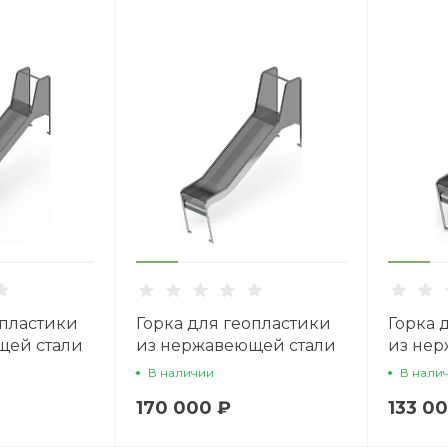
опластики
Горка для геопластики
Горка 
щей стали
из нержавеющей стали
из нер
.470-01
900 SNG 900.470-01
600 SN
В наличии
В нали
170 000 ₽
133 0