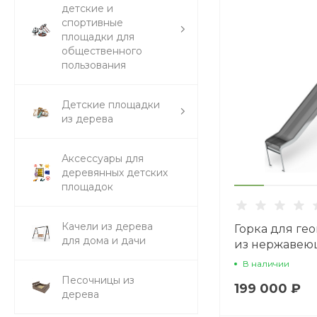
детские и
спортивные
площадки для
общественного
пользования
Детские площадки
из дерева
Аксессуары для
деревянных детских
площадок
Качели из дерева
Горка для ге
для дома и дачи
из нержавею
1200 SNG 1200
В наличии
Песочницы из
199 000 ₽
дерева