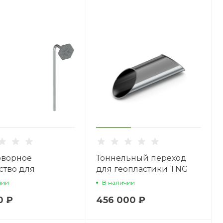
оворное
Тоннельный переход
ство для
для геопластики TNG
стики PYNG 002-
3000.800
чии
В наличии
0 ₽
456 000 ₽