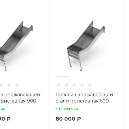
из нержавеющей
Горка из нержавеющей
приставная 900
стали приставная 600
0.470-02
SNP 600.470-02
чии
В наличии
00 ₽
80 000 ₽