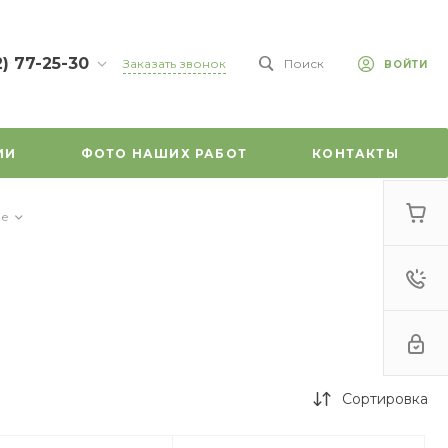
2) 77-25-30
Заказать звонок
Поиск
ВОЙТИ
7-25-30
л.
зе, д. 45
ИИ
ФОТО НАШИХ РАБОТ
КОНТАКТЫ
-18:00
ходной
mail.ru
ие
Сортировка