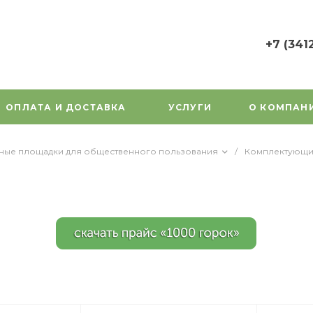
+7 (341
+7 (3412) 7
г. Ижевск, у
Орджоникид
ОПЛАТА И ДОСТАВКА
УСЛУГИ
О КОМПАН
Пн-Пт: 9:00
Cб-Вс: Вы
1000gorok@
вные площадки для общественного пользования
/
Комплектующ