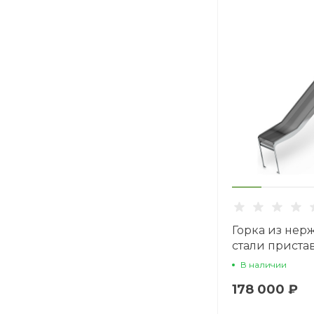
Горка из не
стали приста
SNP 1500.470
В наличии
178 000 ₽