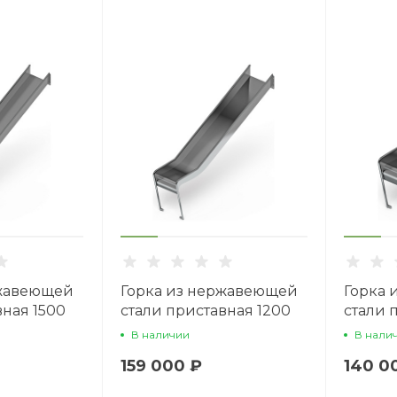
ржавеющей
Горка из нержавеющей
Горка 
вная 1500
стали приставная 1200
стали 
-02
SNP 1200.470-02
SNP 90
В наличии
В нали
159 000 ₽
140 0