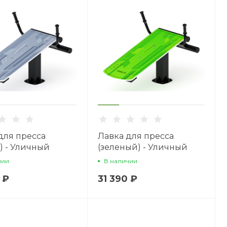
для пресса
Лавка для пресса
) - Уличный
(зеленый) - Уличный
ер - СТ 002-13
тренажер - СТ 002-12
чии
В наличии
 ₽
31 390 ₽