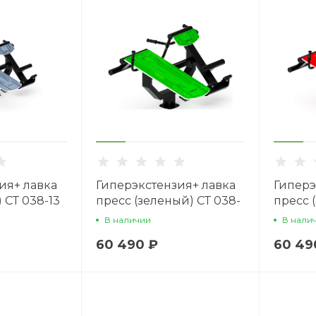
ия+ лавка
Гиперэкстензия+ лавка
Гиперэ
 СТ 038-13
пресс (зеленый) СТ 038-
пресс 
12
11
В наличии
В нали
60 490 ₽
60 49