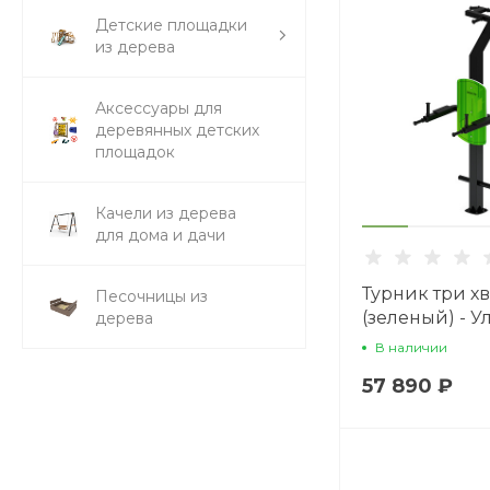
Детские площадки
из дерева
Аксессуары для
деревянных детских
площадок
Качели из дерева
для дома и дачи
Турник три х
Песочницы из
(зеленый) - 
дерева
тренажер - СТ
В наличии
57 890 ₽