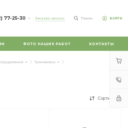
2) 77-25-30
Заказать звонок
Поиск
ВОЙТИ
7-25-30
л.
зе, д. 45
ИИ
ФОТО НАШИХ РАБОТ
КОНТАКТЫ
-18:00
ходной
mail.ru
борудование
/
Тренажеры
/
Сортировка