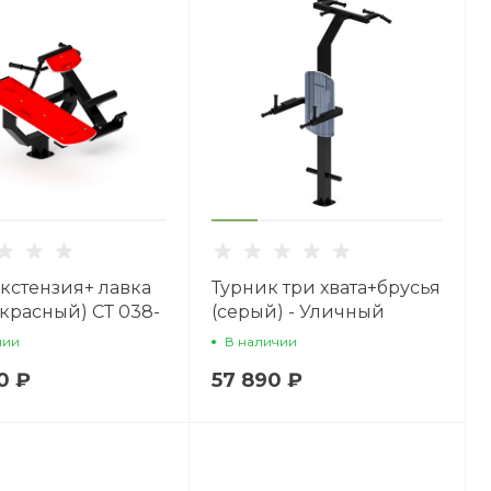
кстензия+ лавка
Турник три хвата+брусья
(красный) СТ 038-
(серый) - Уличный
тренажер - СТ 012-13
чии
В наличии
0 ₽
57 890 ₽