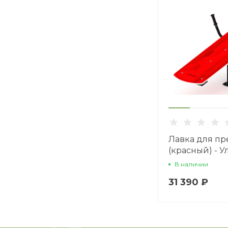
Лавка для пр
(красный) - 
тренажер - СТ
В наличии
31 390 ₽