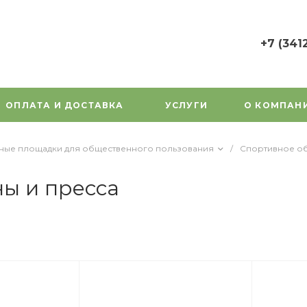
+7 (341
+7 (3412) 7
г. Ижевск, у
Орджоникид
ОПЛАТА И ДОСТАВКА
УСЛУГИ
О КОМПАН
Пн-Пт: 9:00
Cб-Вс: Вы
1000gorok@
вные площадки для общественного пользования
/
Спортивное о
ы и пресса