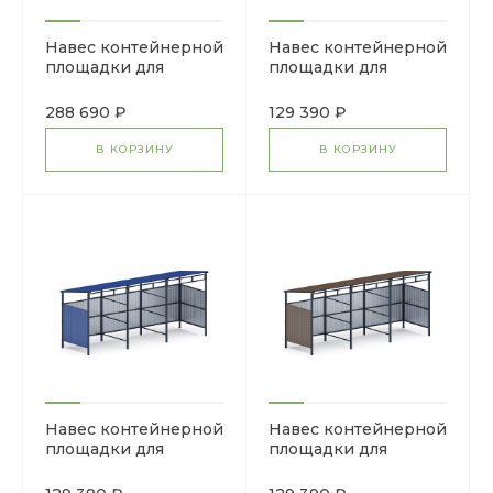
Навес контейнерной
Навес контейнерной
площадки для
площадки для
мусора (4 секции)
мусора (3 секции)
МФ 55.02.02.4-01
МФ 55.02.03.3-04
288 690 ₽
129 390 ₽
В КОРЗИНУ
В КОРЗИНУ
Навес контейнерной
Навес контейнерной
площадки для
площадки для
мусора (3 секции)
мусора (3 секции)
МФ 55.02.03.3-03
МФ 55.02.03.3-02