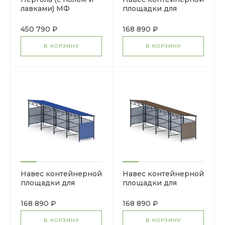
лавками) МФ
площадки для
77.01.01-20
мусора (4 секции)
МФ 55.02.03.4-04
450 790 ₽
168 890 ₽
В КОРЗИНУ
В КОРЗИНУ
Навес контейнерной
Навес контейнерной
площадки для
площадки для
мусора (4 секции)
мусора (4 секции)
МФ 55.02.03.4-03
МФ 55.02.03.4-02
168 890 ₽
168 890 ₽
В КОРЗИНУ
В КОРЗИНУ