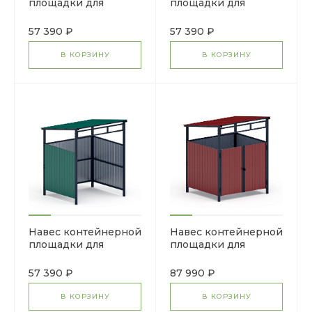
площадки для
площадки для
мусора (1 секция)
мусора (1 секция)
МФ 55.02.03.1-03
МФ 55.02.03.1-02
57 390 ₽
57 390 ₽
В КОРЗИНУ
В КОРЗИНУ
Навес контейнерной
Навес контейнерной
площадки для
площадки для
мусора (1 секция)
мусора (1 секция)
МФ 55.02.03.1-01
МФ 55.02.02.1-04
57 390 ₽
87 990 ₽
В КОРЗИНУ
В КОРЗИНУ