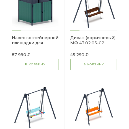
Навес контейнерной
Диван (коричневый)
площадки для
МФ 43.02.03-02
мусора (1 секция)
МФ 55.02.02.1-01
87 990 ₽
45 290 ₽
В КОРЗИНУ
В КОРЗИНУ