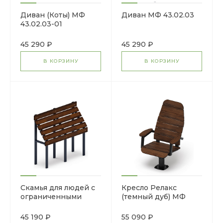
Диван (Коты) МФ
Диван МФ 43.02.03
43.02.03-01
45 290 ₽
45 290 ₽
В КОРЗИНУ
В КОРЗИНУ
Скамья для людей с
Кресло Релакс
ограниченными
(темный дуб) МФ
возможностями
46.01.01-01
(темный дуб) МФ
45 190 ₽
55 090 ₽