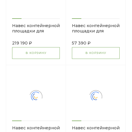
Навес контейнерной
Навес контейнерной
площадки для
площадки для
мусора (3 секции)
мусора (1 секция)
МФ 55.02.02.3-01
МФ 55.02.03.1-04
219 190 ₽
57 390 ₽
В КОРЗИНУ
В КОРЗИНУ
Навес контейнерной
Навес контейнерной