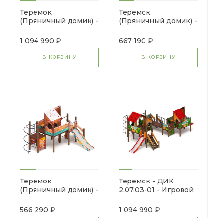
Теремок
Теремок
(Пряничный домик) -
(Пряничный домик) -
ДИК 2.07.03-02 -
ДИК 2.07.02-02 -
Игровой комплекс
Игровой комплекс
1 094 990 ₽
667 190 ₽
H=750 H=1200
H=1200
В КОРЗИНУ
В КОРЗИНУ
Теремок
Теремок - ДИК
(Пряничный домик) -
2.07.03-01 - Игровой
ДИК 2.07.01-02 -
комплекс H=750
Игровой комплекс
H=1200
566 290 ₽
1 094 990 ₽
H=1200