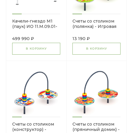
Качели-гнездо М1
Счеты со столиком
(паук) ИО 11.М.09.01-
(полянка) - Игровая
01
панель - МФ
22.01.06-05.И1
499 990 ₽
13 190 ₽
В КОРЗИНУ
В КОРЗИНУ
Счеты со столиком
Счеты со столиком
(конструктор) -
(пряничный домик) -