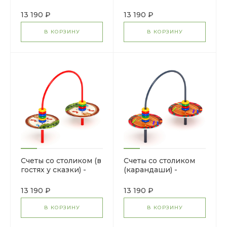
Игровая панель - МФ
Игровая панель - МФ
22.01.06-04.И1
22.01.06-03.И1
13 190 ₽
13 190 ₽
В КОРЗИНУ
В КОРЗИНУ
Счеты со столиком (в
Счеты со столиком
гостях у сказки) -
(карандаши) -
Игровая панель - МФ
Игровая панель - МФ
22.01.06-02.И1
22.01.06-01.И1
13 190 ₽
13 190 ₽
В КОРЗИНУ
В КОРЗИНУ